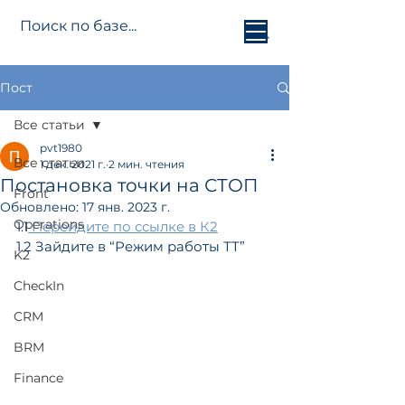
Jetti.info
Пост
Все статьи
pvt1980
Все статьи
1 дек. 2021 г.
2 мин. чтения
Постановка точки на СТОП
Front
Обновлено:
17 янв. 2023 г.
Operations
1.1
 Перейдите по ссылке в К2
1.2 Зайдите в “Режим работы ТТ”
K2
CheckIn
CRM
BRM
Finance