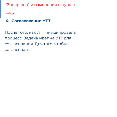
“Завершен” и изменения вступят в 
силу.
 4.  Согласование УТТ
После того, как АТТ инициировала 
процесс. Задача идет на УТТ для 
согласования. Для того, чтобы 
согласовать:
●     Заходим в раздел “Входящие” 
и открываем задачу