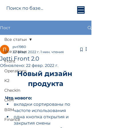
Jetti.info
Пост
Все статьи
pvt1980
Все статьи
22 февр. 2022 г.
1 мин. чтения
Jetti Front 2.0
Front
Обновлено:
22 февр. 2022 г.
Operations
Новый дизайн 
K2
продукта
CheckIn
Что нового:
CRM
вкладки сортированы по 
BRM
частоте использования
одна кнопка открытия и 
Finance
закрытия смены