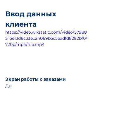
Ввод данных 
клиента
https://video.wixstatic.com/video/57988
5_5e13d6c33ec24069b5c5eadfd8292bf0/
720p/mp4/file.mp4
Экран работы с заказами
До