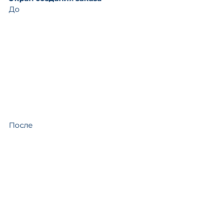
До
После