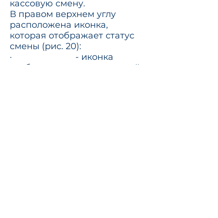
кассовую смену.
В правом верхнем углу
расположена иконка,
которая отображает статус
смены (рис. 20):
· - иконка
отображается при закрытой
кассовой смене.
· - иконка отображается
при открытой кассовой
смене. При открытой
кассовой смене на иконке
также отображается время,
на протяжении которого она
открыта - .
Для открытия кассовой
смены на закладке
«Reports»
нажмите на кнопку
«Open
cash shift»
. После чего
кнопка
«Open cash shift»
станет недоступной для