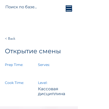
База
знань
Jetti
Platform
< Back
Открытие смены
Prep Time:
Serves:
Cook Time:
Level:
Кассовая
дисциплина