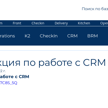
rm
Front
Checkin
Delivery
Kitchen
Oper
rations
K2
CheckIn
CRM
BRM
ция по работе с CRM
2 г.
аботе с CRM
T27C8S_5Q