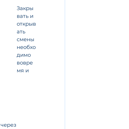
Закры
вать и 
открыв
ать 
смены 
необхо
димо 
вовре
мя и 
 через 