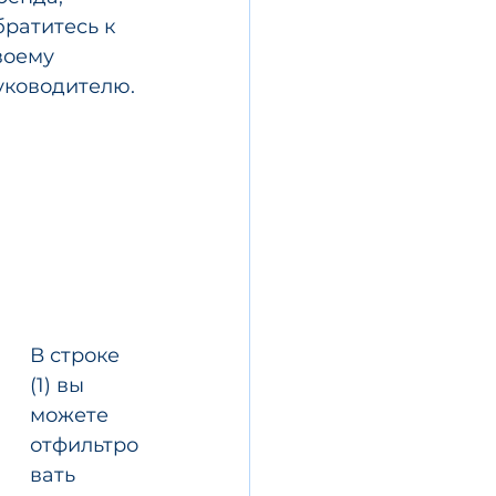
братитесь к 
воему 
уководителю.
В строке 
(1) вы 
можете 
отфильтро
вать 