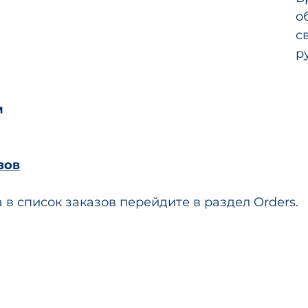
о
с
р
м
зов
 в список заказов перейдите в раздел Orders.  