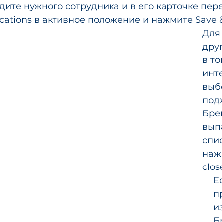
ите нужного сотрудника и в его карточке пер
Для
друг
в то
инт
выб
под
Бре
вып
спис
наж
close
Е
п
и
Б