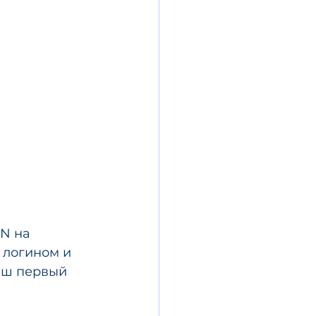
N на 
 логином и 
аш первый 