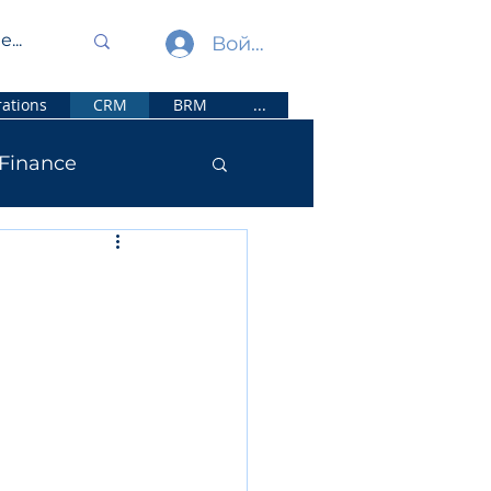
Войти
ations
CRM
BRM
...
Finance