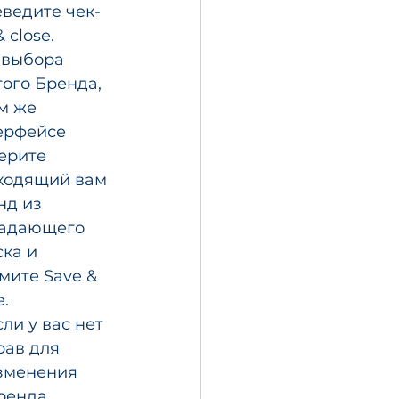
еведите чек-
бокс disable notifications в активное положение и нажмите Save & close. 	
 выбора 
ого Бренда, 
м же 
ерфейсе 
ерите 
ходящий вам 
нд из 
адающего 
ка и 
мите Save & 
.  
сли у вас нет 
рав для 
зменения 
ренда, 