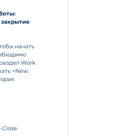
боты: 
 закрытие 
чтобы начать 
обходимо 
раздел Work 
жать +New. 
торая 
Close 