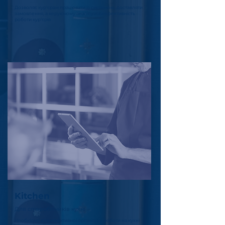
Дозволяє кур'єрам працювати із системою, доставляти
замовлення, а керуючому аналізувати ефективність
роботи кур'єрів
Kitchen
Для співробітників кухні
Необхідно для ефективної організації роботи на кухні