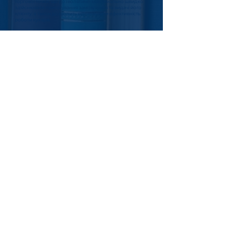
торгової точки, що дозволятиме максимально швидко
здійснювати приготування замовлення та видачі його
клієнту, а також дозволить відстежувати ефективність
роботи кухарів.
Operations (K2)
Для керівників підрозділів
Модуль, що містить показники ТТ в режимі online. Усі в
одному додатку показники ТТ, весь необхідний
функціонал.