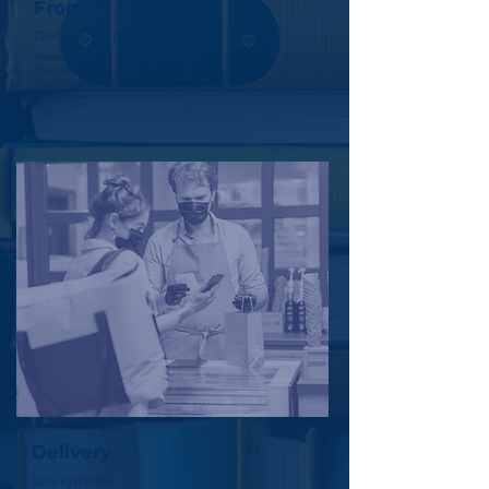
Front
Для адміністраторів
Касова система призначена для роботи із
замовленнями, ведення касової дисципліни,
контролю роботи торгової точки
Delivery
Для кур'єрів