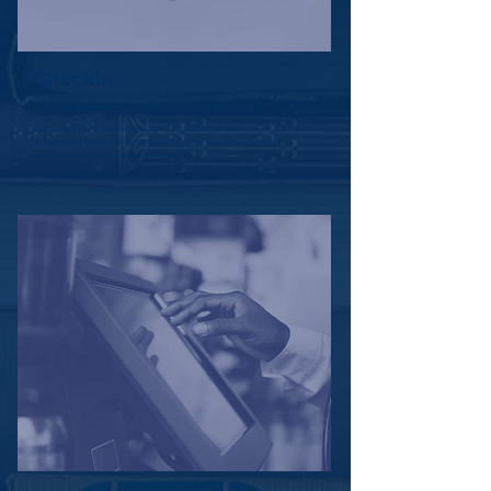
Checkin
Для співробітників торгової точки
Додаток призначений для реєстрації змін
співробітників, які знаходяться на торговій точці та
зміни пін-коду адміністратора