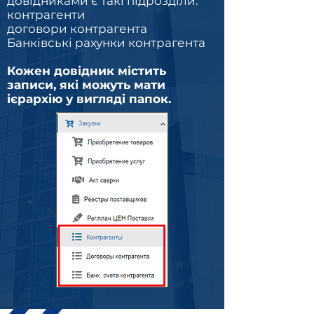
довідниками є такі підрозділи:
контрагенти
договори контрагента
Банківські рахунки контрагента
Кожен довідник містить
записи, які можуть мати
ієрархію у вигляді папок.