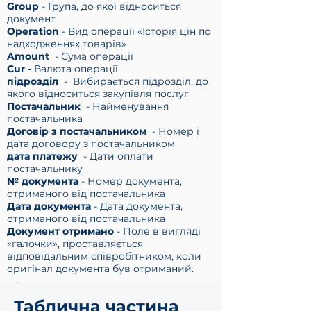
Group
- Група, до якої відноситься
документ
Operation
- Вид операції «Історія цін по
надходженнях товарів»
Amount
- Сума операції
Cur -
Валюта операції
підрозділ
- Вибирається підрозділ, до
якого відноситься закупівля послуг
Постачальник
- Найменування
постачальника
Договір з постачальником
- Номер і
дата договору з постачальником
дата платежу
- Дати оплати
постачальнику
№ документа
- Номер документа,
отриманого від постачальника
Дата документа
- Дата документа,
отриманого від постачальника
Документ отримано
- Поле в вигляді
«галочки», проставляється
відповідальним співробітником, коли
оригінал документа був отриманий.
Таблична частина