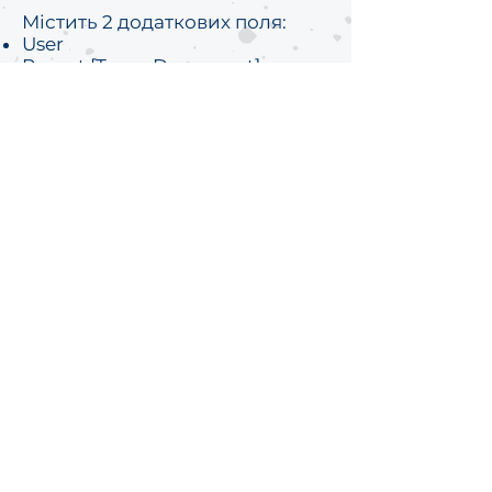
Містить 2 додаткових поля:
User
Parent [Types.Document]
Register movements
Дана частина документа
складається з 4-х підрозділів, яка
містить інформацію:
Розрахунки з постачальниками
Активи / Пасиви
Інтеркомпані
Прибутки витрати