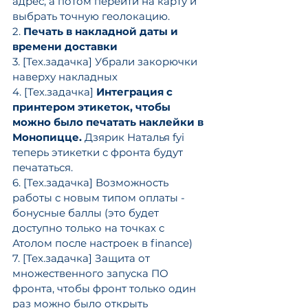
адрес, а потом перейти на карту и 
выбрать точную геолокацию.
2. 
Печать в накладной даты и 
времени доставки
3. [Тех.задачка] Убрали закорючки 
наверху накладных
4. [Тех.задачка] 
Интеграция с 
принтером этикеток, чтобы 
можно было печатать наклейки в 
Монопицце.
 Дзярик Наталья fyi 
теперь этикетки с фронта будут 
печататься.
6. [Тех.задачка] Возможность 
работы с новым типом оплаты - 
бонусные баллы (это будет 
доступно только на точках с 
Атолом после настроек в finance)
7. [Тех.задачка] Защита от 
множественного запуска ПО 
фронта, чтобы фронт только один 
раз можно было открыть