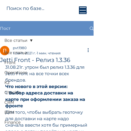
Jetti.info
Пост
Все статьи
pvt1980
Все статьи
1 сент. 2021 г.
1 мин. чтения
Jetti Front - Релиз 1.3.36
Front
31.08.21г. утром был релиз 1.3.36 для 
Operations
Jetti Front на все точки всех 
брендов.
K2
Что нового в этой версии:
CheckIn
1. 
Выбор адреса доставки на 
карте при оформлении заказа на 
CRM
фронте
Для того, чтобы выбрать геоточку 
BRM
для доставки на карте надо 
Finance
сначала ввести хотя бы примерный 