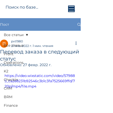
Jetti.info
Пост
Все статьи
pvt1980
Все статьи
21 янв. 2022 г.
1 мин. чтения
Перевод заказа в следующий
Front
статус
Operations
Обновлено:
27 февр. 2022 г.
K2
https://video.wixstatic.com/video/57988
CheckIn
5_ca2e8231b92546c3b1c3fa7525669ffd/7
20p/mp4/file.mp4
CRM
BRM
Finance