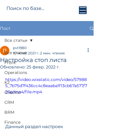
Jetti.info
Пост
Все статьи
pvt1980
Все статьи
10 нояб. 2021 г.
2 мин. чтения
Настройка стоп листа
Front
Обновлено:
25 февр. 2022 г.
Operations
https://video.wixstatic.com/video/57988
K2
5_7b75d7f436cc4c8eaaba1f13cb67a577/7
20p/mp4/file.mp4
CheckIn
CRM
BRM
Finance
Данный раздел настроек 