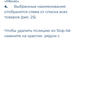
«Меню».
4.
	Выбранные наименования 
отобразятся слева от списка всех 
товаров (рис. 25).
Чтобы удалить позицию из Stop list 
нажмите на крестик  рядом с 
наименованием (рис. 25).
Рис. 25. Добавление товара в Стоп 
лист